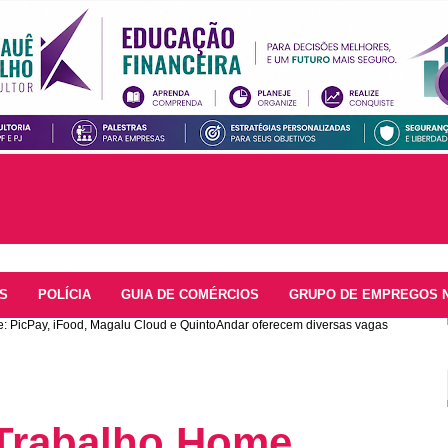
S
POLÍCIA
GUIA DE COMÉRCIOS
GRUPO DE EMPREGOS 
: PicPay, iFood, Magalu Cloud e QuintoAndar oferecem diversas vagas
Trabalho Home