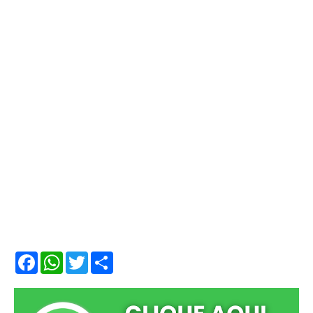
F
W
T
S
a
h
w
h
c
a
i
a
e
t
t
r
b
s
t
e
o
A
e