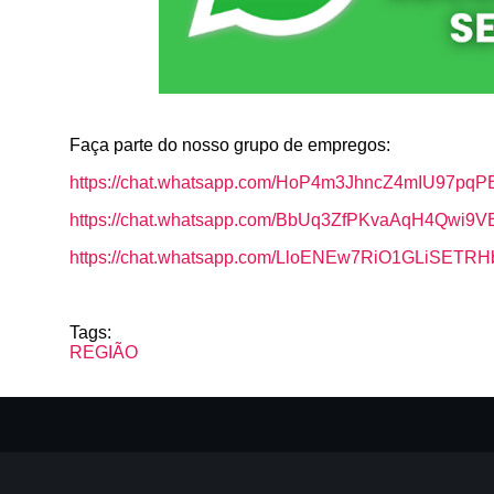
Faça parte do nosso grupo de empregos:
https://chat.whatsapp.com/HoP4m3JhncZ4mIU97pqP
https://chat.whatsapp.com/BbUq3ZfPKvaAqH4Qwi9V
https://chat.whatsapp.com/LloENEw7RiO1GLiSETR
Tags:
REGIÃO