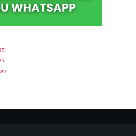
BE
B5
Hbm