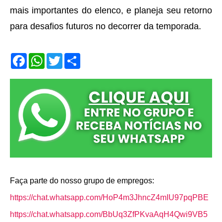
mais importantes do elenco, e planeja seu retorno
para desafios futuros no decorrer da temporada.
F
W
T
S
a
h
w
h
c
a
i
a
e
t
t
r
b
s
t
e
o
A
e
o
p
r
k
p
Faça parte do nosso grupo de empregos:
https://chat.whatsapp.com/HoP4m3JhncZ4mIU97pqPBE
https://chat.whatsapp.com/BbUq3ZfPKvaAqH4Qwi9VB5