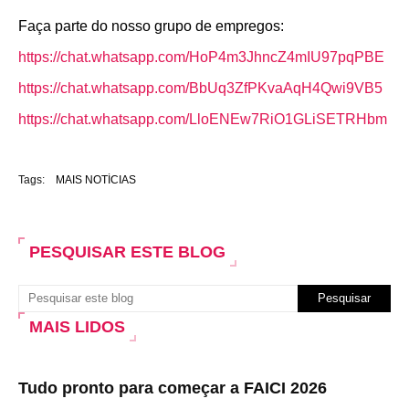
Faça parte do nosso grupo de empregos:
https://chat.whatsapp.com/HoP4m3JhncZ4mIU97pqPBE
https://chat.whatsapp.com/BbUq3ZfPKvaAqH4Qwi9VB5
https://chat.whatsapp.com/LloENEw7RiO1GLiSETRHbm
Tags:
MAIS NOTÍCIAS
PESQUISAR ESTE BLOG
MAIS LIDOS
Tudo pronto para começar a FAICI 2026