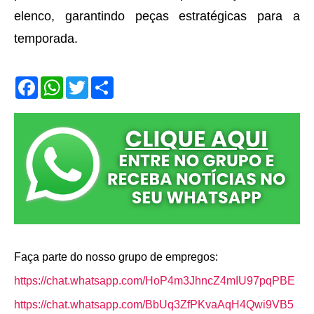
elenco, garantindo peças estratégicas para a
temporada.
F
W
T
S
a
h
w
h
c
a
i
a
e
t
t
r
b
s
t
e
o
A
e
o
p
r
k
p
Faça parte do nosso grupo de empregos:
https://chat.whatsapp.com/HoP4m3JhncZ4mIU97pqPBE
https://chat.whatsapp.com/BbUq3ZfPKvaAqH4Qwi9VB5