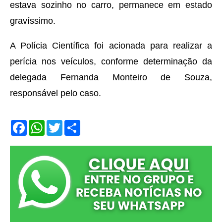
estava sozinho no carro, permanece em estado
gravíssimo.
A Polícia Científica foi acionada para realizar a
perícia nos veículos, conforme determinação da
delegada Fernanda Monteiro de Souza,
responsável pelo caso.
F
W
T
S
a
h
w
h
c
a
i
a
e
t
t
r
b
s
t
e
o
A
e
o
p
r
k
p