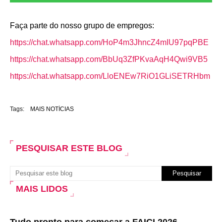
Faça parte do nosso grupo de empregos:
https://chat.whatsapp.com/HoP4m3JhncZ4mIU97pqPBE
https://chat.whatsapp.com/BbUq3ZfPKvaAqH4Qwi9VB5
https://chat.whatsapp.com/LloENEw7RiO1GLiSETRHbm
Tags:
MAIS NOTÍCIAS
PESQUISAR ESTE BLOG
MAIS LIDOS
Tudo pronto para começar a FAICI 2026