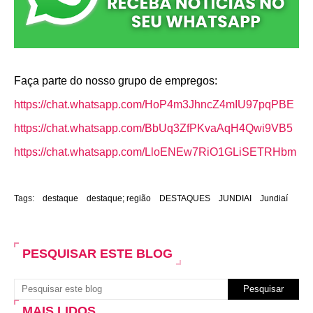
Faça parte do nosso grupo de empregos:
https://chat.whatsapp.com/HoP4m3JhncZ4mIU97pqPBE
https://chat.whatsapp.com/BbUq3ZfPKvaAqH4Qwi9VB5
https://chat.whatsapp.com/LloENEw7RiO1GLiSETRHbm
Tags:
destaque
destaque; região
DESTAQUES
JUNDIAI
Jundiaí
PESQUISAR ESTE BLOG
MAIS LIDOS