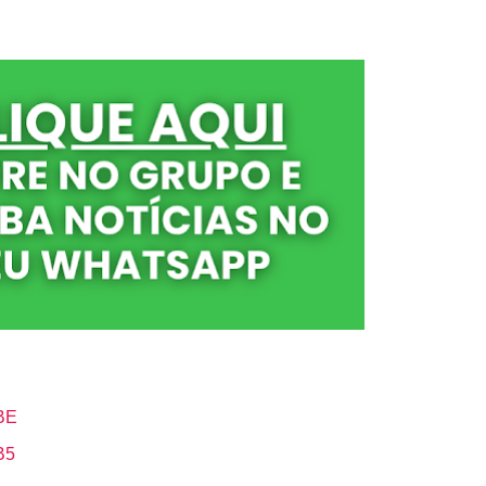
BE
B5