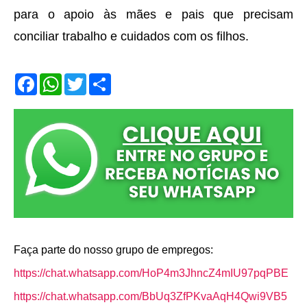
para o apoio às mães e pais que precisam
conciliar trabalho e cuidados com os filhos.
F
W
T
S
a
h
w
h
c
a
i
a
e
t
t
r
b
s
t
e
o
A
e
o
p
r
k
p
Faça parte do nosso grupo de empregos:
https://chat.whatsapp.com/HoP4m3JhncZ4mIU97pqPBE
https://chat.whatsapp.com/BbUq3ZfPKvaAqH4Qwi9VB5