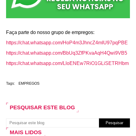
Faça parte do nosso grupo de empregos:
https://chat.whatsapp.com/HoP4m3JhncZ4mIU97pqPBE
https://chat.whatsapp.com/BbUq3ZfPKvaAqH4Qwi9VB5
https://chat.whatsapp.com/LloENEw7RiO1GLiSETRHbm
Tags:
EMPREGOS
PESQUISAR ESTE BLOG
MAIS LIDOS