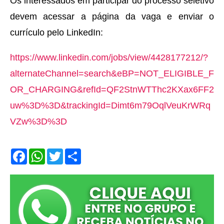
Os interessados em participar do processo seletivo
devem acessar a página da vaga e enviar o
currículo pelo LinkedIn:
https://www.linkedin.com/jobs/view/4428177212/?
alternateChannel=search&eBP=NOT_ELIGIBLE_F
OR_CHARGING&refId=QF2StnWTThc2KXax6FF2
uw%3D%3D&trackingId=Dimt6m79OqlVeuKrWRq
VZw%3D%3D
F
W
T
S
a
h
w
h
c
a
i
a
e
t
t
r
b
s
t
e
o
A
e
o
p
r
k
p