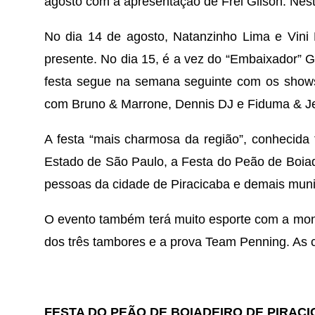
agosto com a apresentação de Frei Gilson. Neste d
No dia 14 de agosto, Natanzinho Lima e Vin
presente. No dia 15, é a vez do “Embaixador” Gus
festa segue na semana seguinte com os shows
com Bruno & Marrone, Dennis DJ e Fiduma & Jec
A festa “mais charmosa da região”, conhecida
Estado de São Paulo, a Festa do Peão de Boiad
pessoas da cidade de Piracicaba e demais munic
O evento também terá muito esporte com a monta
dos três tambores e a prova Team Penning. As 
FESTA DO PEÃO DE BOIADEIRO DE PIRAC