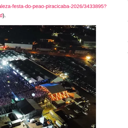
aleza-festa-do-peao-piracicaba-2026/3433895?
d
).