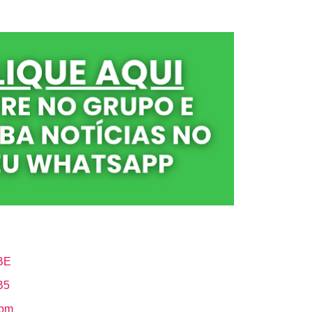
BE
B5
Hbm