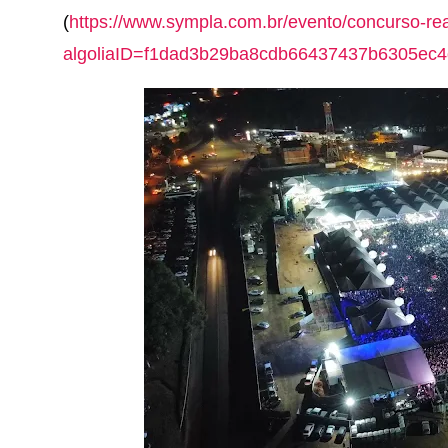
(
https://www.sympla.com.br/evento/concurso-re
algoliaID=f1dad3b29ba8cdb66437437b6305ec4