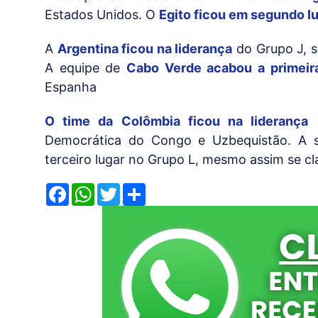
Estados Unidos. O
Egito ficou em segundo l
A
Argentina ficou na liderança
do Grupo J, s
A equipe de
Cabo Verde acabou a primeir
Espanha
O time da Colômbia ficou na liderança
d
Democrática do Congo e Uzbequistão. A 
terceiro lugar no Grupo L, mesmo assim se c
F
W
T
S
a
h
w
h
c
a
i
a
e
t
t
r
b
s
t
e
o
A
e
o
p
r
k
p