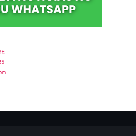
BE
B5
Hbm