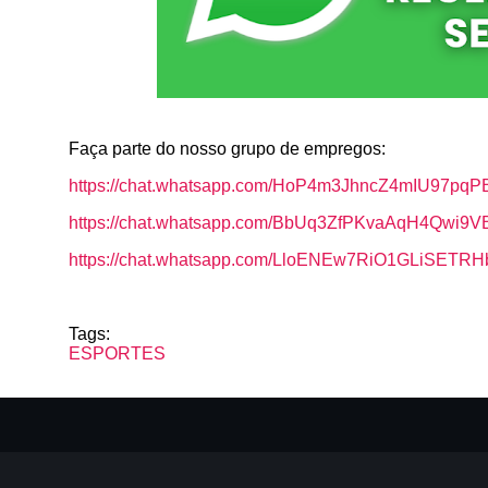
Faça parte do nosso grupo de empregos:
https://chat.whatsapp.com/HoP4m3JhncZ4mIU97pqP
https://chat.whatsapp.com/BbUq3ZfPKvaAqH4Qwi9V
https://chat.whatsapp.com/LloENEw7RiO1GLiSETR
Tags:
ESPORTES