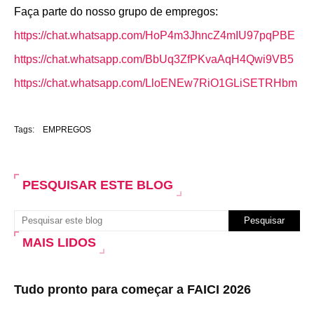
Faça parte do nosso grupo de empregos:
https://chat.whatsapp.com/HoP4m3JhncZ4mIU97pqPBE
https://chat.whatsapp.com/BbUq3ZfPKvaAqH4Qwi9VB5
https://chat.whatsapp.com/LloENEw7RiO1GLiSETRHbm
Tags:
EMPREGOS
PESQUISAR ESTE BLOG
MAIS LIDOS
Tudo pronto para começar a FAICI 2026