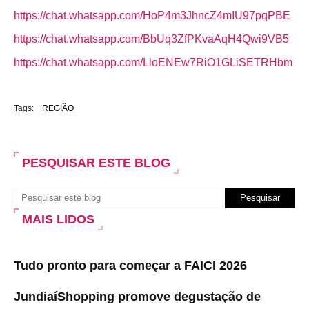
https://chat.whatsapp.com/HoP4m3JhncZ4mIU97pqPBE
https://chat.whatsapp.com/BbUq3ZfPKvaAqH4Qwi9VB5
https://chat.whatsapp.com/LloENEw7RiO1GLiSETRHbm
Tags:
REGIÃO
PESQUISAR ESTE BLOG
MAIS LIDOS
Tudo pronto para começar a FAICI 2026
JundiaíShopping promove degustação de