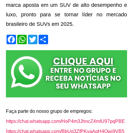
marca aposta em um SUV de alto desempenho e
luxo, pronto para se tornar líder no mercado
brasileiro de SUVs em 2025.
F
W
T
S
a
h
w
h
c
a
i
a
e
t
t
r
b
s
t
e
o
A
e
o
p
r
k
p
Faça parte do nosso grupo de empregos:
https://chat.whatsapp.com/HoP4m3JhncZ4mIU97pqPBE
https://chat.whatsapp.com/BbUq3ZfPKvaAqH4Qwi9VB5