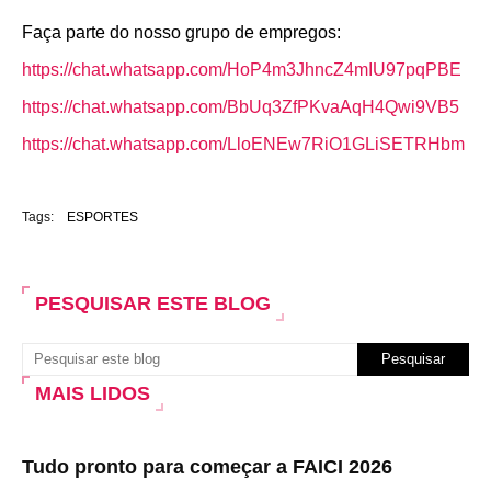
Faça parte do nosso grupo de empregos:
https://chat.whatsapp.com/HoP4m3JhncZ4mIU97pqPBE
https://chat.whatsapp.com/BbUq3ZfPKvaAqH4Qwi9VB5
https://chat.whatsapp.com/LloENEw7RiO1GLiSETRHbm
Tags:
ESPORTES
PESQUISAR ESTE BLOG
MAIS LIDOS
Tudo pronto para começar a FAICI 2026