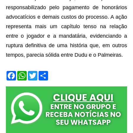
responsabilizado pelo pagamento de honorários
advocatícios e demais custos do processo. A ação
representa mais um capítulo tenso na relação
entre o jogador e a mandatária, evidenciando a
ruptura definitiva de uma história que, em outros
tempos, parecia sólida entre Dudu e o Palmeiras.
F
W
T
S
a
h
w
h
c
a
i
a
e
t
t
r
b
s
t
e
o
A
e
o
p
r
k
p