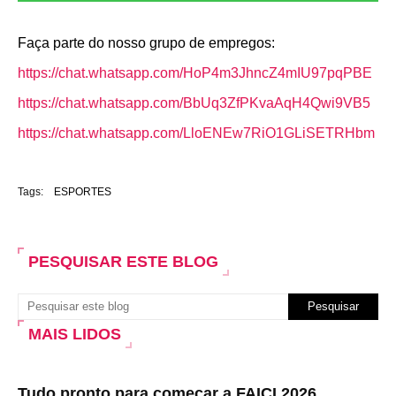
Faça parte do nosso grupo de empregos:
https://chat.whatsapp.com/HoP4m3JhncZ4mIU97pqPBE
https://chat.whatsapp.com/BbUq3ZfPKvaAqH4Qwi9VB5
https://chat.whatsapp.com/LloENEw7RiO1GLiSETRHbm
Tags:
ESPORTES
PESQUISAR ESTE BLOG
MAIS LIDOS
Tudo pronto para começar a FAICI 2026