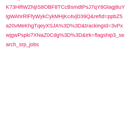
K73HifiWZNjIS8OBF8TCcBsmdtPsJ7qY8Glagj8uY
lgWAhrRlFfyWykCykMHjKc4vjD39Q&refId=ppbZ5
a20vMeKhgTqeyXSJA%3D%3D&trackingId=3vPx
wjgwPspki7XNaZ0Cdg%3D%3D&trk=flagship3_se
arch_srp_jobs