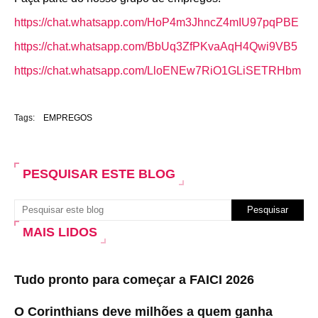
https://chat.whatsapp.com/HoP4m3JhncZ4mIU97pqPBE
https://chat.whatsapp.com/BbUq3ZfPKvaAqH4Qwi9VB5
https://chat.whatsapp.com/LloENEw7RiO1GLiSETRHbm
Tags:
EMPREGOS
PESQUISAR ESTE BLOG
MAIS LIDOS
Tudo pronto para começar a FAICI 2026
O Corinthians deve milhões a quem ganha