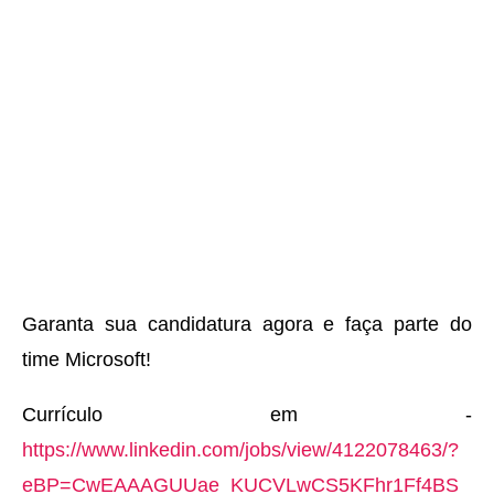
Garanta sua candidatura agora e faça parte do
time Microsoft!
Currículo em -
https://www.linkedin.com/jobs/view/4122078463/?
eBP=CwEAAAGUUae_KUCVLwCS5KFhr1Ff4BS