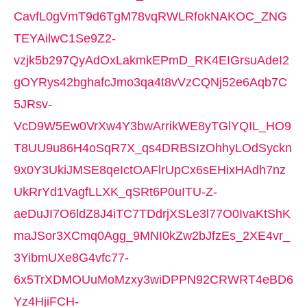
CavfL0gVmT9d6TgM78vqRWLRfokNAKOC_ZNG
TEYAilwC1Se9Z2-
vzjk5b297QyAdOxLakmkEPmD_RK4EIGrsuAdeI2
gOYRys42bghafcJmo3qa4t8vVzCQNj52e6Aqb7C
5JRsv-
VcD9W5Ew0VrXw4Y3bwArrikWE8yTGlYQIL_HO9
T8UU9u86H4oSqR7X_qs4DRBSIzOhhyLOdSyckn
9x0Y3UkiJMSE8qeIctOAFlrUpCx6sEHixHAdh7nz
UkRrYd1VagfLLXK_qSRt6P0uITU-Z-
aeDuJI7O6ldZ8J4iTC7TDdrjXSLe3l77O0IvaKtShK
maJSor3XCmq0Agg_9MNI0kZw2bJfzEs_2XE4vr_
3YibmUXe8G4vfc77-
6x5TrXDMOUuMoMzxy3wiDPPN92CRWRT4eBD6
Yz4HjiFCH-