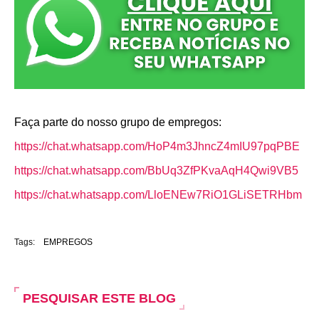
o
A
e
o
p
r
k
p
Faça parte do nosso grupo de empregos:
https://chat.whatsapp.com/HoP4m3JhncZ4mIU97pqPBE
https://chat.whatsapp.com/BbUq3ZfPKvaAqH4Qwi9VB5
https://chat.whatsapp.com/LloENEw7RiO1GLiSETRHbm
Tags:
EMPREGOS
PESQUISAR ESTE BLOG