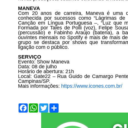
MANEVA
Com 20 anos de carreira, Maneva é uma da
conhecida por sucessos como “Lágrimas de 
Canção em Língua Portuguesa –, “Luz que me 
Formada por Tales de Polli (voz), Felipe Sous
(percussão) e Fabinho Araújo (bateria), a b
ouvintes mensais no Spotify e mais de mais de
grupo se destaca por shows que transforma
ligação com o público.
SERVIÇO
Evento: Show
Maneva
Data: 08 de julho
Horário de abertura: 21h
Local:
Gate22
–
Rua Guido de Camargo Pentea
Campinas/SP.
Mais informações:
https://www.icones.com.br/
F
W
T
S
a
h
w
h
c
a
i
a
e
t
t
r
b
s
t
e