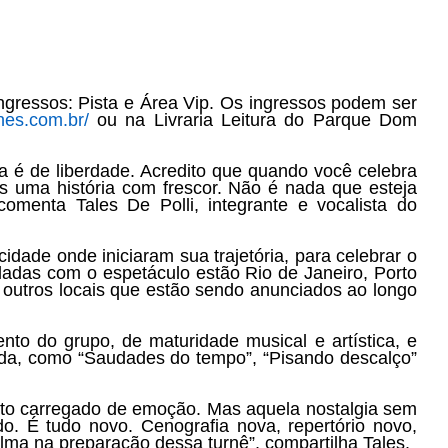
ingressos: Pista e Área Vip.
Os ingressos podem ser
nes.com.br/
ou
na Livraria Leitura do Parque Dom
 é de liberdade. Acredito que quando você celebra
s uma história com frescor. Não é nada que esteja
comenta Tales De Polli, integrante e vocalista do
idade onde iniciaram sua trajetória, para celebrar o
ladas com o espetáculo estão Rio de Janeiro, Porto
 outros locais que estão sendo anunciados ao longo
to do grupo, de maturidade musical e artística, e
anda, como “Saudades do tempo”, “Pisando descalço”
uito carregado de emoção. Mas aquela nostalgia sem
o. É tudo novo. Cenografia nova, repertório novo,
ma na preparação dessa turnê”, compartilha Tales.