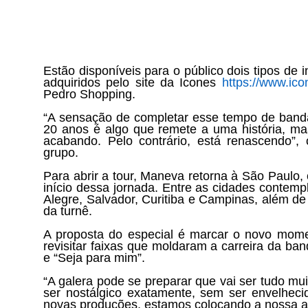
Estão disponíveis para o público dois tipos de 
adquiridos pelo site da Icones
https://www.ico
Pedro Shopping.
“A sensação de completar esse tempo de banda
20 anos é algo que remete a uma história, ma
acabando. Pelo contrário, está renascendo”, 
grupo.
Para abrir a tour, Maneva retorna à São Paulo, c
início dessa jornada. Entre as cidades contemp
Alegre, Salvador, Curitiba e Campinas, além de
da turnê.
A proposta do especial é marcar o novo momen
revisitar faixas que moldaram a carreira da b
e “Seja para mim”.
“A galera pode se preparar que vai ser tudo m
ser nostálgico exatamente, sem ser envelhecid
novas produções, estamos colocando a nossa al