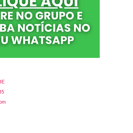
BE
B5
Hbm