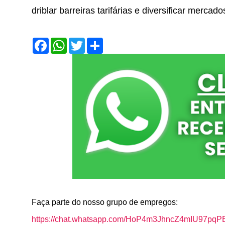
driblar barreiras tarifárias e diversificar mercado
F
W
T
S
a
h
w
h
c
a
i
a
e
t
t
r
b
s
t
e
o
A
e
o
p
r
k
p
Faça parte do nosso grupo de empregos:
https://chat.whatsapp.com/HoP4m3JhncZ4mIU97pqP