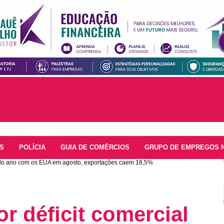
S
POLÍCIA
GUIA DE COMÉRCIOS
GRUPO DE EMPREGOS 
al do ano com os EUA em agosto, exportações caem 18,5%
or déficit comercial