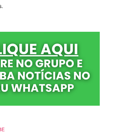
s.
BE