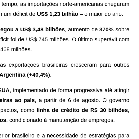
 tempo, as importações norte-americanas chegaram
m um déficit de
US$ 1,23 bilhão
– o maior do ano.
egou a US$ 3,48 bilhões
, aumento de
370%
sobre
cit foi de US$ 745 milhões. O último superávit com
468 milhões.
s exportações brasileiras cresceram para outros
Argentina (+40,4%)
.
 EUA
, implementado de forma progressiva até atingir
iras ao país
, a partir de 6 de agosto. O governo
impactos, como
linha de crédito de R$ 30 bilhões
,
tos
, condicionado à manutenção de empregos.
rior brasileiro e a necessidade de estratégias para