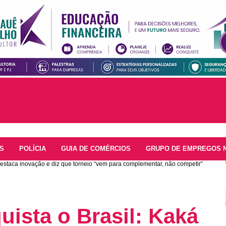
S
POLÍCIA
GUIA DE COMÉRCIOS
GRUPO DE EMPREGOS 
destaca inovação e diz que torneio “vem para complementar, não competir”
ista o Brasil: Kaká