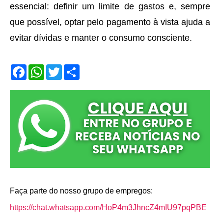
essencial: definir um limite de gastos e, sempre
que possível, optar pelo pagamento à vista ajuda a
evitar dívidas e manter o consumo consciente.
F
W
T
S
a
h
w
h
c
a
i
a
e
t
t
r
b
s
t
e
o
A
e
o
p
r
k
p
Faça parte do nosso grupo de empregos:
https://chat.whatsapp.com/HoP4m3JhncZ4mIU97pqPBE