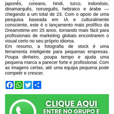
japonês, coreano, hindi, turco, indonésio,
dinamarquês, norueguês, hebraico e árabe —
chegando a um total de 23. Com o apoio de uma
pesquisa baseada em IA e culturalmente
consciente, este é o lançamento mais prolífico da
Dreamstime em 25 anos, tornando mais fácil para
profissionais de marketing globais encontrarem o
visual certo no seu próprio idioma.
Em resumo, a fotografia de stock é uma
ferramenta inteligente para pequenas empresas.
Poupa dinheiro, poupa tempo e ajuda uma
pequena marca a parecer forte e profissional. Com
as imagens certas, até uma equipa pequena pode
competir e crescer.
F
W
T
S
a
h
w
h
c
a
i
a
e
t
t
r
b
s
t
e
o
A
e
o
p
r
k
p