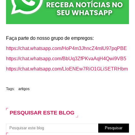
Faça parte do nosso grupo de empregos:
https://chat.whatsapp.com/HoP4m3JhncZ4mIU97pqPBE
https://chat.whatsapp.com/BbUq3ZfPKvaAqH4Qwi9VB5
https://chat.whatsapp.com/LloENEw7RiO1GLiSETRHbm
Tags:
artigos
PESQUISAR ESTE BLOG