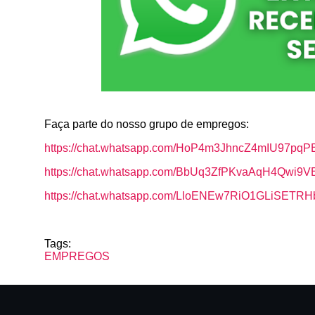
Faça parte do nosso grupo de empregos:
https://chat.whatsapp.com/HoP4m3JhncZ4mIU97pqP
https://chat.whatsapp.com/BbUq3ZfPKvaAqH4Qwi9V
https://chat.whatsapp.com/LloENEw7RiO1GLiSETR
Tags:
EMPREGOS