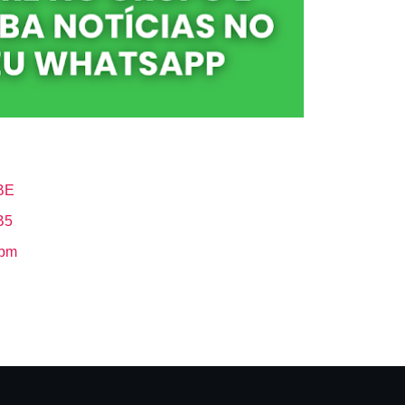
BE
B5
Hbm