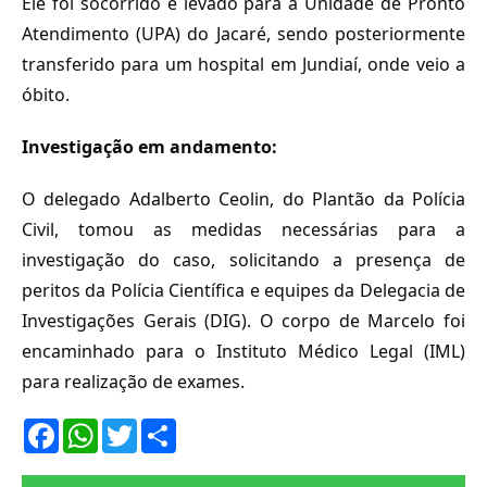
Ele foi socorrido e levado para a Unidade de Pronto
Atendimento (UPA) do Jacaré, sendo posteriormente
transferido para um hospital em Jundiaí, onde veio a
óbito.
Investigação em andamento:
O delegado Adalberto Ceolin, do Plantão da Polícia
Civil, tomou as medidas necessárias para a
investigação do caso, solicitando a presença de
peritos da Polícia Científica e equipes da Delegacia de
Investigações Gerais (DIG). O corpo de Marcelo foi
encaminhado para o Instituto Médico Legal (IML)
para realização de exames.
F
W
T
S
a
h
w
h
c
a
i
a
e
t
t
r