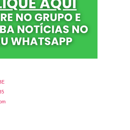
BE
B5
Hbm