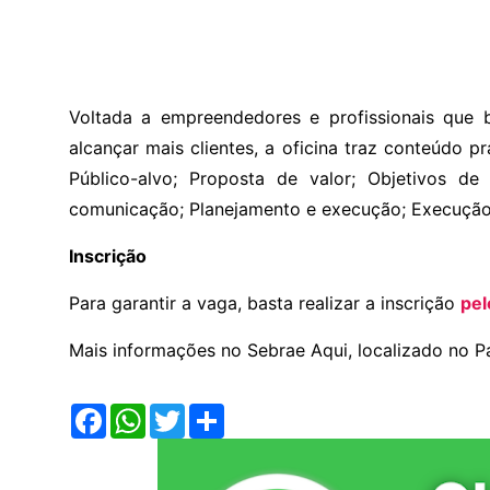
Voltada a empreendedores e profissionais que 
alcançar mais clientes, a oficina traz conteúdo 
Público-alvo; Proposta de valor; Objetivos d
comunicação; Planejamento e execução; Execução
Inscrição
Para garantir a vaga, basta realizar a inscrição
pel
Mais informações no Sebrae Aqui, localizado no P
F
W
T
S
a
h
w
h
c
a
i
a
e
t
t
r
b
s
t
e