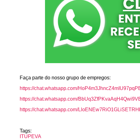
o
A
e
o
p
r
k
p
Faça parte do nosso grupo de empregos:
https://chat.whatsapp.com/HoP4m3JhncZ4mIU97pqP
https://chat.whatsapp.com/BbUq3ZfPKvaAqH4Qwi9V
https://chat.whatsapp.com/LloENEw7RiO1GLiSETR
Tags:
ITUPEVA