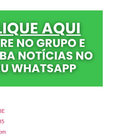
BE
B5
Hbm