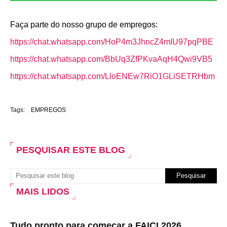
Faça parte do nosso grupo de empregos:
https://chat.whatsapp.com/HoP4m3JhncZ4mIU97pqPBE
https://chat.whatsapp.com/BbUq3ZfPKvaAqH4Qwi9VB5
https://chat.whatsapp.com/LloENEw7RiO1GLiSETRHbm
Tags:
EMPREGOS
PESQUISAR ESTE BLOG
MAIS LIDOS
Tudo pronto para começar a FAICI 2026