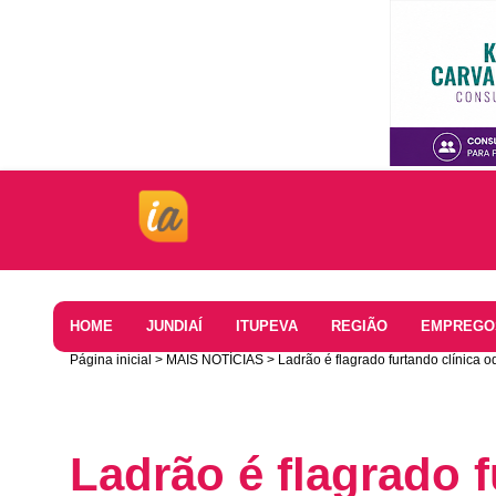
Home
HOME
JUNDIAÍ
ITUPEVA
REGIÃO
EMPREGO
Página inicial
MAIS NOTÍCIAS
Ladrão é flagrado furtando clínica 
Ladrão é flagrado f