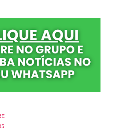
BE
B5