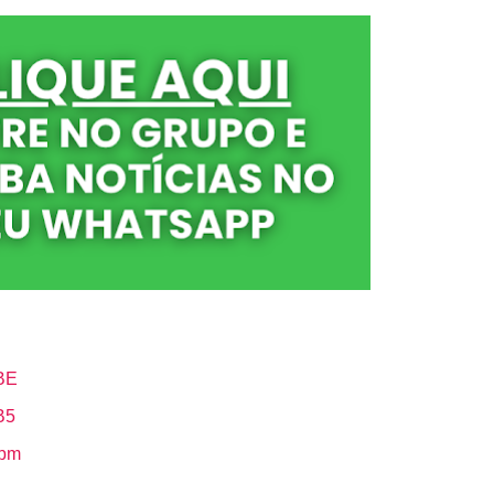
BE
B5
Hbm