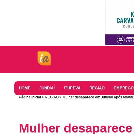
Home
HOME
JUNDIAÍ
ITUPEVA
REGIÃO
EMPREGO
Página inicial
REGIÃO
Mulher desaparece em Jundiaí após relata
Mulher desaparece