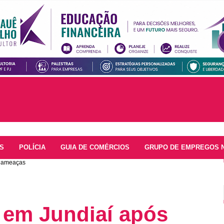
S
POLÍCIA
GUIA DE COMÉRCIOS
GRUPO DE EMPREGOS 
r ameaças
 em Jundiaí após