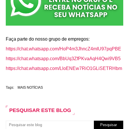
Faça parte do nosso grupo de empregos:
https://chat.whatsapp.com/HoP4m3JhncZ4mIU97pqPBE
https://chat.whatsapp.com/BbUq3ZfPKvaAqH4Qwi9VB5
https://chat.whatsapp.com/LloENEw7RiO1GLiSETRHbm
Tags:
MAIS NOTÍCIAS
PESQUISAR ESTE BLOG