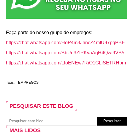
Faça parte do nosso grupo de empregos:
https://chat.whatsapp.com/HoP4m3JhncZ4mIU97pqPBE
https://chat.whatsapp.com/BbUq3ZfPKvaAqH4Qwi9VB5
https://chat.whatsapp.com/LloENEw7RiO1GLiSETRHbm
Tags:
EMPREGOS
PESQUISAR ESTE BLOG
MAIS LIDOS