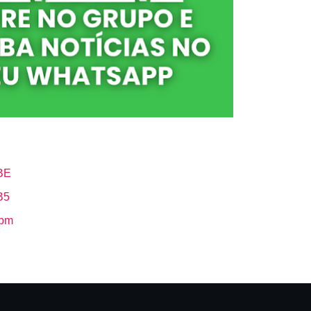
BE
B5
Hbm