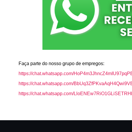
k
p
Faça parte do nosso grupo de empregos:
https://chat.whatsapp.com/HoP4m3JhncZ4mIU97pqP
https://chat.whatsapp.com/BbUq3ZfPKvaAqH4Qwi9V
https://chat.whatsapp.com/LloENEw7RiO1GLiSETR