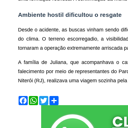
Ambiente hostil dificultou o resgate
Desde o acidente, as buscas vinham sendo dificu
do clima. O terreno escorregadio, a visibili
tornaram a operação extremamente arriscada pa
A família de Juliana, que acompanhava o caso
falecimento por meio de representantes do Par
Niterói (RJ), realizava uma viagem sozinha pela
F
W
T
S
a
h
w
h
c
a
i
a
e
t
t
r
b
s
t
e
o
A
e
o
p
r