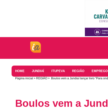
Home
HOME
JUNDIAÍ
ITUPEVA
REGIÃO
EMPREGO
Página inicial
REGIÃO
Boulos vem a Jundiaí lançar livro “Para on
Boulos vem a Jundi