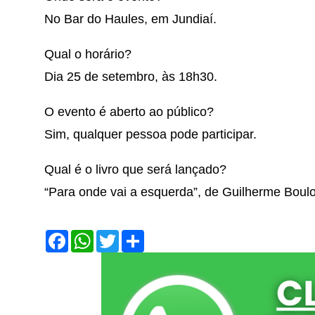
No Bar do Haules, em Jundiaí.
Qual o horário?
Dia 25 de setembro, às 18h30.
O evento é aberto ao público?
Sim, qualquer pessoa pode participar.
Qual é o livro que será lançado?
“Para onde vai a esquerda”, de Guilherme Boulo
F
W
T
S
a
h
w
h
c
a
i
a
e
t
t
r
b
s
t
e
o
A
e
o
p
r
k
p