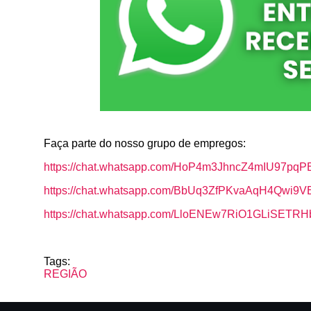
Faça parte do nosso grupo de empregos:
https://chat.whatsapp.com/HoP4m3JhncZ4mIU97pqP
https://chat.whatsapp.com/BbUq3ZfPKvaAqH4Qwi9V
https://chat.whatsapp.com/LloENEw7RiO1GLiSETR
Tags:
REGIÃO