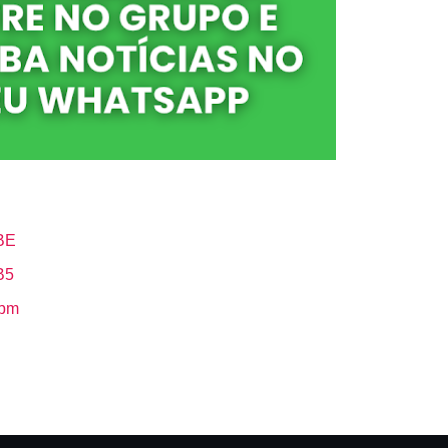
BE
B5
Hbm