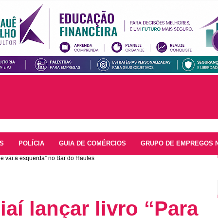
S
POLÍCIA
GUIA DE COMÉRCIOS
GRUPO DE EMPREGOS 
de vai a esquerda” no Bar do Haules
aí lançar livro “Para