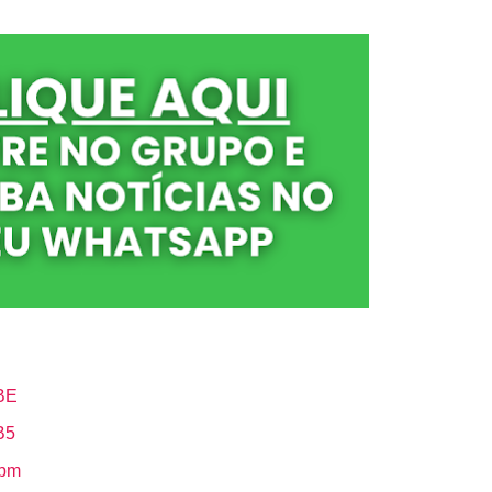
BE
B5
Hbm