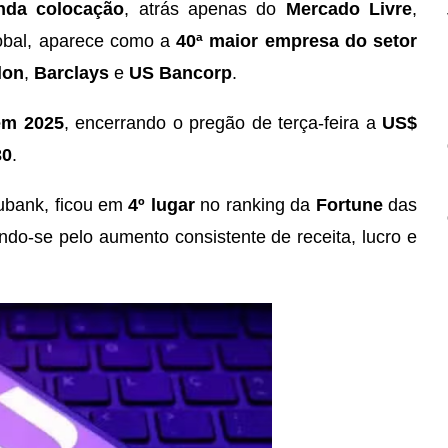
nda colocação
, atrás apenas do
Mercado Livre
,
lobal, aparece como a
40ª maior empresa do setor
lon
,
Barclays
e
US Bancorp
.
em 2025
, encerrando o pregão de terça-feira a
US$
30
.
Nubank, ficou em
4º lugar
no ranking da
Fortune
das
o-se pelo aumento consistente de receita, lucro e