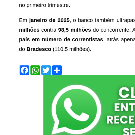
no primeiro trimestre.
Em
janeiro de 2025
, o banco também ultrapas
milhões
contra
98,5 milhões
do concorrente. 
país em número de correntistas
, atrás ape
do
Bradesco
(110,5 milhões).
F
W
T
S
a
h
w
h
c
a
i
a
e
t
t
r
b
s
t
e
o
A
e
o
p
r
k
p